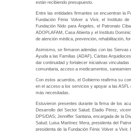
están recibiendo presupuesto.
Entre las entidades firmantes se encuentran la Pa
Fundación Fénix Volver a Vivir, el Instituto d
Fundación Nido para Ángeles, el Patronato Ciba
ADOPLAFAM, Casa Abierta y el Instituto Dominica
de atención médica, prevención, rehabilitación, fo
Asimismo, se firmaron adendas con las Siervas d
Ayuda a las Familias (ADAF), Cáritas Arquidioce
dar continuidad y fortalecer iniciativas vinculadas
comunitaria, acceso a medicamentos, saneamiento
Con estos acuerdos, el Gobierno reafirma su com
en el acceso a los servicios y apoyar a las ASFL 
más necesitadas.
Estuvieron presentes durante la firma de los ac
Desarrollo del Sector Salud; Eladio Pérez, vicem
DPS/DAS; Jenniffer Santana, encargada de la Divi
Salud; Luisa Martínez Mera, presidenta del Patro
presidenta de la Fundación Fénix Volver a Vivir, I