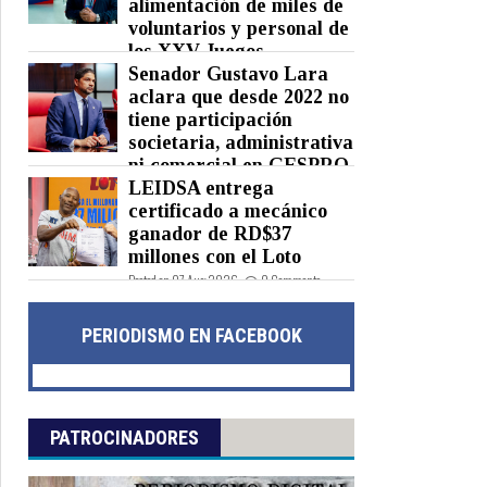
alimentación de miles de
voluntarios y personal de
los XXV Juegos
Centroamericanos y del Caribe
Senador Gustavo Lara
Santo Domingo 2026
aclara que desde 2022 no
tiene participación
Posted on 07 Aug 2026 -
0 Comments
societaria, administrativa
ni comercial en GESPRO
LEIDSA entrega
Posted on 07 Aug 2026 -
0 Comments
certificado a mecánico
ganador de RD$37
millones con el Loto
Posted on 07 Aug 2026 -
0 Comments
PERIODISMO EN FACEBOOK
PATROCINADORES