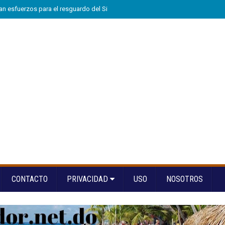
n esfuerzos para el resguardo del Sistema de Transmisión Eléctrica Nacional
CONTACTO
PRIVACIDAD
USO
NOSOTROS