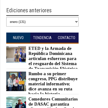
Ediciones anteriores
NUEVO
TENDENCIA
CONTACTO
ETED y la Armada de
República Dominicana
articulan esfuerzos para
el resguardo del Sistema
de Transmisión Eléctrica
Nacional y fortalecimiento de
Rumbo a su primer
capacidades.
congreso, PPG distribuye
material informativo;
Posted on 07 Aug 2026 -
0 Comments
dice avanza en su ruta
hacia la historia
Comedores Comunitarios
Posted on 07 Aug 2026 -
0 Comments
de DASAC garantiza