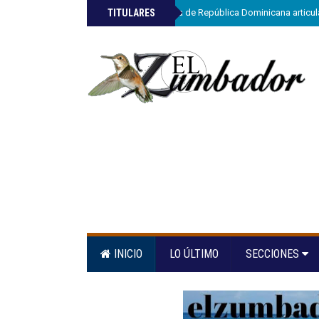
»
TITULARES
ETED y la Armada de República Dominicana articula
INICIO
LO ÚLTIMO
SECCIONES