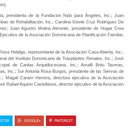
den).
a, presidenta de la Fundación Nido para Ángeles, Inc.; Juan
ibao de Rehabilitación, Inc.; Carolina Gisele Cruz Rodríguez De
ínez; Juan Agustín Molina Almonte, presidente de Hogar Crea
jecutivo de la Asociación Dominicana de Planificación Familiar,
osa Hidalgo, representante de la Asociación Casa Abierta, Inc.;
l del Instituto Dominicano de Trasplantes Renales, Inc.; José
copal de Caritas Arquidiocesana, Inc.; Amalfi Brito Taveras,
ias, Inc.; Sor Antonia Rosa Burgos, presidente de las Siervas de
.; Magali Caram Herrera, directora ejecutiva de la Asociación
sé Rafael Aquino Castellanos, director ejecutivo de la Asociación
ETER
GOOGLE+
PINTEREST