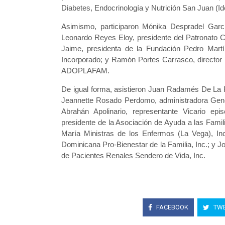
Diabetes, Endocrinología y Nutrición San Juan (I
Asimismo, participaron Mónika Despradel Garcí
Leonardo Reyes Eloy, presidente del Patronato C
Jaime, presidenta de la Fundación Pedro Mart
Incorporado; y Ramón Portes Carrasco, director E
ADOPLAFAM.
De igual forma, asistieron Juan Radamés De La R
Jeannette Rosado Perdomo, administradora Genera
Abrahán Apolinario, representante Vicario epis
presidente de la Asociación de Ayuda a las Famil
María Ministras de los Enfermos (La Vega), Inc
Dominicana Pro-Bienestar de la Familia, Inc.; y Jo
de Pacientes Renales Sendero de Vida, Inc.
FACEBOOK
TWE