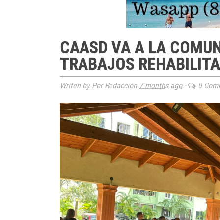
CAASD VA A LA COMUN
TRABAJOS REHABILITA
Writen by Por Redacción
7 months ago
-
0 Com