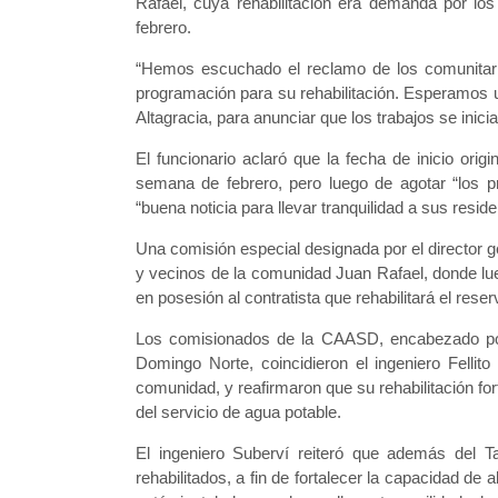
Rafael, cuya rehabilitación era demanda por lo
febrero.
“Hemos escuchado el reclamo de los comunitari
programación para su rehabilitación. Esperamos 
Altagracia, para anunciar que los trabajos se inic
El funcionario aclaró que la fecha de inicio orig
semana de febrero, pero luego de agotar “los p
“buena noticia para llevar tranquilidad a sus reside
Una comisión especial designada por el director 
y vecinos de la comunidad Juan Rafael, donde lu
en posesión al contratista que rehabilitará el reser
Los comisionados de la CAASD, encabezado por
Domingo Norte, coincidieron el ingeniero Fellit
comunidad, y reafirmaron que su rehabilitación fo
del servicio de agua potable.
El ingeniero Suberví reiteró que además del 
rehabilitados, a fin de fortalecer la capacidad d