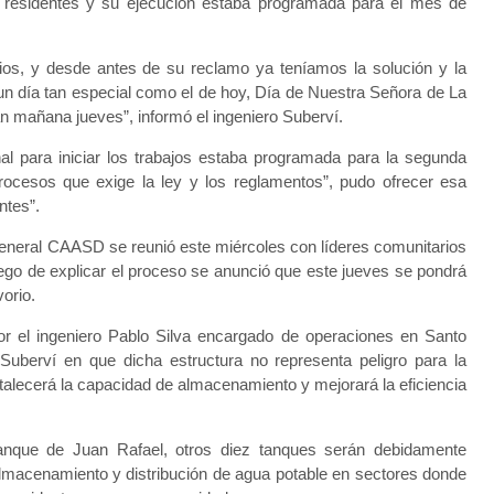
s residentes y su ejecución estaba programada para el mes de
os, y desde antes de su reclamo ya teníamos la solución y la
un día tan especial como el de hoy, Día de Nuestra Señora de La
ian mañana jueves”, informó el ingeniero Suberví.
inal para iniciar los trabajos estaba programada para la segunda
rocesos que exige la ley y los reglamentos”, pudo ofrecer esa
ntes”.
general CAASD se reunió este miércoles con líderes comunitarios
ego de explicar el proceso se anunció que este jueves se pondrá
vorio.
 el ingeniero Pablo Silva encargado de operaciones en Santo
o Suberví en que dicha estructura no representa peligro para la
rtalecerá la capacidad de almacenamiento y mejorará la eficiencia
Tanque de Juan Rafael, otros diez tanques serán debidamente
e almacenamiento y distribución de agua potable en sectores donde