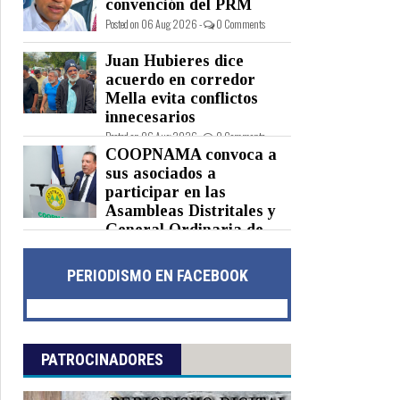
convención del PRM
Posted on 06 Aug 2026 -
0 Comments
Juan Hubieres dice
acuerdo en corredor
Mella evita conflictos
innecesarios
Posted on 06 Aug 2026 -
0 Comments
COOPNAMA convoca a
sus asociados a
participar en las
Asambleas Distritales y
General Ordinaria de
Delegados
Posted on 06 Aug 2026 -
0 Comments
PERIODISMO EN FACEBOOK
PATROCINADORES