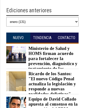
Ediciones anteriores
NUEVO
TENDENCIA
CONTACTO
Ministerio de Salud y
HOMS firman acuerdo
para fortalecer la
prevención, diagnóstico y
tratamiento de las
hepatitis virales
Ricardo de los Santos:
"El nuevo Código Penal
Posted on 06 Aug 2026 -
0 Comments
actualiza la legislación y
responde a nuevas
realidades delictivas"
Equipo de David Collado
Posted on 06 Aug 2026 -
0 Comments
apuesta al consenso en la