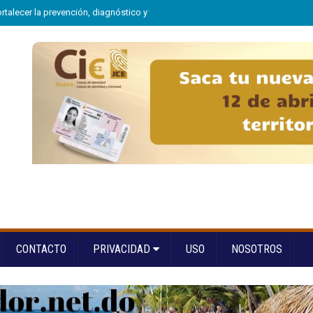
alecer la prevención, diagnóstico y tratamiento de las hepatitis virales
»
Ri
CONTACTO
PRIVACIDAD
USO
NOSOTROS