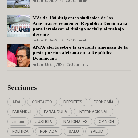
Posted on 07 Aug 2026 -
0 Comments
Más de 180 dirigentes sindicales de las
Américas se reúnen en República Dominicana
para fortalecer el diálogo social y el trabajo
decente
Posted on 07 Aug 2026 -
0 Comments
ANPA alerta sobre la creciente amenaza de la
peste porcina africana en la República
Dominicana
Posted on 06 Aug 2026 -
0 Comments
Secciones
ADA
CONTACTO
DEPORTES
ECONOMÍA
FARÁNDUL
FARÁNDULA
INTERNACIONAL
Jimani
JUSTICIA
NACIONALES
OPINIÓN
POLÍTICA
PORTADA
SALU
SALUD