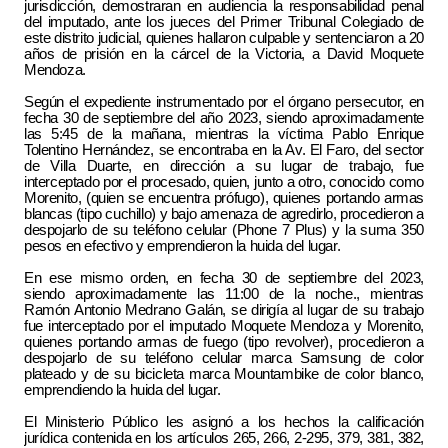
jurisdicción, demostraran en audiencia la responsabilidad penal
del imputado, ante los jueces del Primer Tribunal Colegiado de
este distrito judicial, quienes hallaron culpable y sentenciaron a 20
años de prisión en la cárcel de la Victoria, a David Moquete
Mendoza.
Según el expediente instrumentado por el órgano persecutor, en
fecha 30 de septiembre del año 2023, siendo aproximadamente
las 5:45 de la mañana, mientras la víctima Pablo Enrique
Tolentino Hernández, se encontraba en la Av. El Faro, del sector
de Villa Duarte, en dirección a su lugar de trabajo, fue
interceptado por el procesado, quien, junto a otro, conocido como
Morenito, (quien se encuentra prófugo), quienes portando armas
blancas (tipo cuchillo) y bajo amenaza de agredirlo, procedieron a
despojarlo de su teléfono celular (Phone 7 Plus) y la suma 350
pesos en efectivo y emprendieron la huida del lugar.
En ese mismo orden, en fecha 30 de septiembre del 2023,
siendo aproximadamente las 11:00 de la noche., mientras
Ramón Antonio Medrano Galán, se dirigía al lugar de su trabajo
fue interceptado por el imputado Moquete Mendoza y Morenito,
quienes portando armas de fuego (tipo revolver), procedieron a
despojarlo de su teléfono celular marca Samsung de color
plateado y de su bicicleta marca Mountambike de color blanco,
emprendiendo la huida del lugar.
El Ministerio Público les asignó a los hechos la calificación
jurídica contenida en los artículos 265, 266, 2-295, 379, 381, 382,