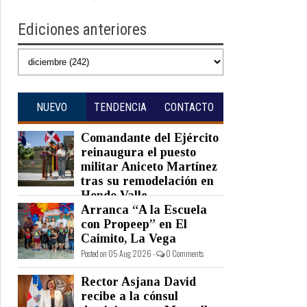
Ediciones anteriores
NUEVO
TENDENCIA
CONTACTO
Comandante del Ejército
reinaugura el puesto
militar Aniceto Martínez
tras su remodelación en
Hondo Valle
Arranca “A la Escuela
Posted on 05 Aug 2026 -
0 Comments
con Propeep” en El
Caimito, La Vega
Posted on 05 Aug 2026 -
0 Comments
Rector Asjana David
recibe a la cónsul