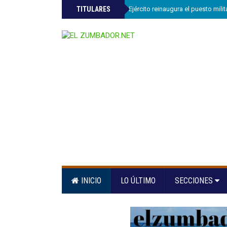
»
TITULARES
Comandante del Ejército reinaugura el puesto mili
INICIO
LO ÚLTIMO
SECCIONES