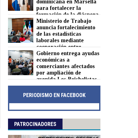
dominicana en Marsella
para fortalecer la
formación de la diáspora
Ministerio de Trabajo
Posted on 05 Aug 2026 -
0 Comments
anuncia fortalecimiento
de las estadísticas
laborales mediante
cooperación entre
República Dominicana y México
Gobierno entrega ayudas
económicas a
Posted on 05 Aug 2026 -
0 Comments
comerciantes afectados
por ampliación de
avenida Los Beisbolistas
en Manoguayabo
Posted on 04 Aug 2026 -
0 Comments
PERIODISMO EN FACEBOOK
PATROCINADORES