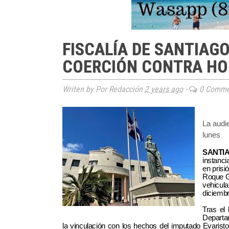
FISCALÍA DE SANTIAGO
COERCIÓN CONTRA HO
Writen by Por Redacción
2 years ago
-
0 Comme
La audi
lunes
SANTIA
instanci
en prisi
Roque Gu
vehicula
diciembr
Tras el 
Departam
la vinculación con los hechos del imputado Evaristo