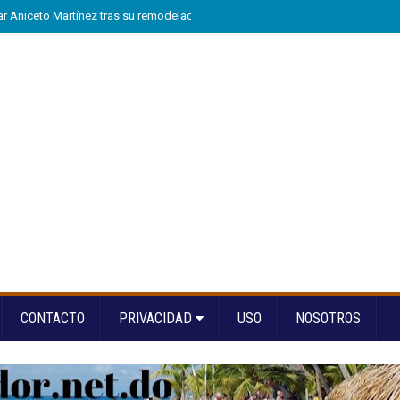
tar Aniceto Martínez tras su remodelación en Hondo Valle
»
Arranca “A la Es
CONTACTO
PRIVACIDAD
USO
NOSOTROS