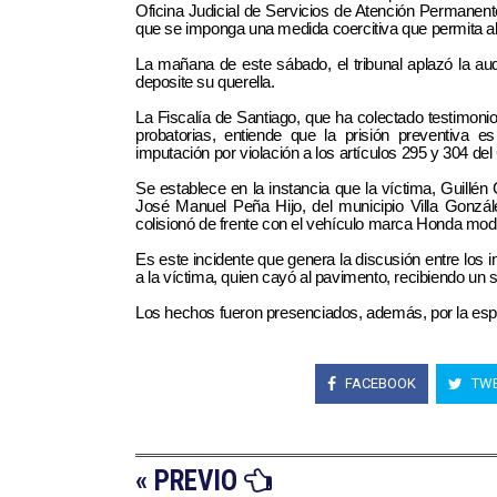
Oficina Judicial de Servicios de Atención Permanente
que se imponga una medida coercitiva que permita al 
La mañana de este sábado, el tribunal aplazó la audi
deposite su querella.
La Fiscalía de Santiago, que ha colectado testimonio
probatorias, entiende que la prisión preventiva 
imputación por violación a los artículos 295 y 304 d
Se establece en la instancia que la víctima, Guillén
José Manuel Peña Hijo, del municipio Villa Gonzál
colisionó de frente con el vehículo marca Honda mode
Es este incidente que genera la discusión entre los i
a la víctima, quien cayó al pavimento, recibiendo un 
Los hechos fueron presenciados, además, por la espo
FACEBOOK
TWE
« PREVIO