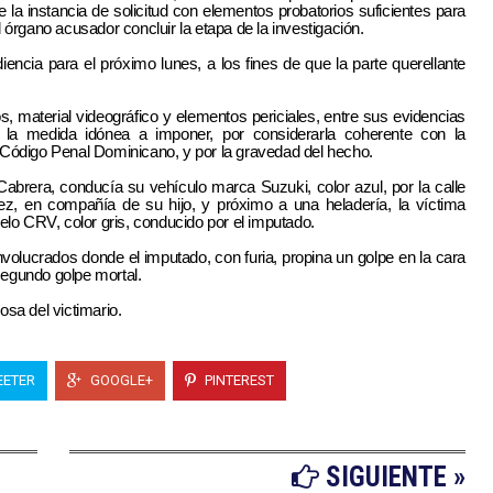
 la instancia de solicitud con elementos probatorios suficientes para
órgano acusador concluir la etapa de la investigación.
encia para el próximo lunes, a los fines de que la parte querellante
s, material videográfico y elementos periciales, entre sus evidencias
es la medida idónea a imponer, por considerarla coherente con la
el Código Penal Dominicano, y por la gravedad del hecho.
 Cabrera, conducía su vehículo marca Suzuki, color azul, por la calle
ez, en compañía de su hijo, y próximo a una heladería, la víctima
lo CRV, color gris, conducido por el imputado.
nvolucrados donde el imputado, con furia, propina un golpe en la cara
segundo golpe mortal.
sa del victimario.
ETER
GOOGLE+
PINTEREST
SIGUIENTE »