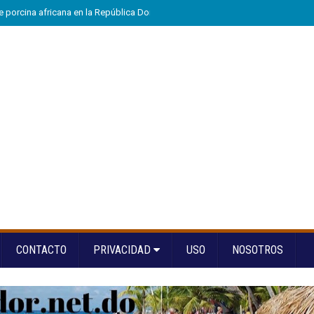
e porcina africana en la República Dominicana
»
Eloy Tejera gana el Premio
CONTACTO
PRIVACIDAD
USO
NOSOTROS