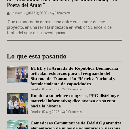
Poeta del Amor"
Unknown -
03 Aug 2026 -
0 Comments
Que un poemario dominicano entre en el radar de ese
proyecto, en una revista indexada en Web of Science, dice
tanto del rigor de la investigación...
Lo que esta pasando
ETED y la Armada de República Dominicana
articulan esfuerzos para el resguardo del
Sistema de Transmisión Eléctrica Nacional y
fortalecimiento de capacidades.
Posted on 07 Aug 2026 -
0 Comments
Rumbo a su primer congreso, PPG distribuye
material informativo; dice avanza en su ruta
hacia la historia
Posted on 07 Aug 2026 -
0 Comments
Comedores Comunitarios de DASAC garantiza
alimentación de miles de voluntarios y personal