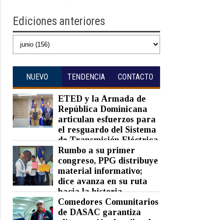
Ediciones anteriores
NUEVO
TENDENCIA
CONTACTO
ETED y la Armada de
República Dominicana
articulan esfuerzos para
el resguardo del Sistema
de Transmisión Eléctrica
Nacional y fortalecimiento de
Rumbo a su primer
capacidades.
congreso, PPG distribuye
material informativo;
Posted on 07 Aug 2026 -
0 Comments
dice avanza en su ruta
hacia la historia
Comedores Comunitarios
Posted on 07 Aug 2026 -
0 Comments
de DASAC garantiza