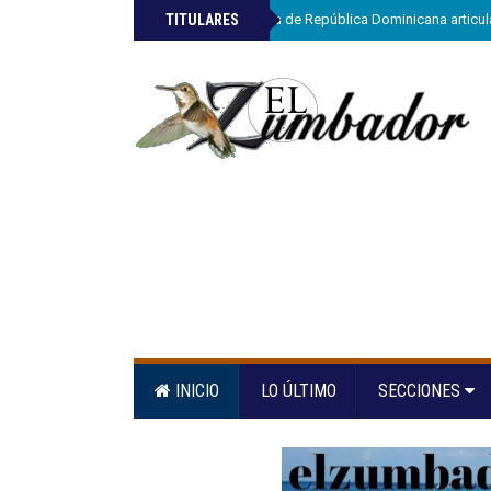
»
TITULARES
ETED y la Armada de República Dominicana articula
INICIO
LO ÚLTIMO
SECCIONES