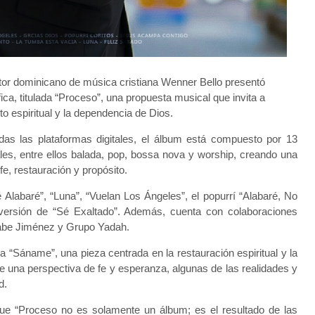
tor dominicano de música cristiana Wenner Bello presentó
ca, titulada “Proceso”, una propuesta musical que invita a
to espiritual y la dependencia de Dios.
as las plataformas digitales, el álbum está compuesto por 13
es, entre ellos balada, pop, bossa nova y worship, creando una
e, restauración y propósito.
Alabaré”, “Luna”, “Vuelan Los Ángeles”, el popurrí “Alabaré, No
ersión de “Sé Exaltado”. Además, cuenta con colaboraciones
Mabe Jiménez y Grupo Yadah.
“Sáname”, una pieza centrada en la restauración espiritual y la
e una perspectiva de fe y esperanza, algunas de las realidades y
d.
que “Proceso no es solamente un álbum; es el resultado de las