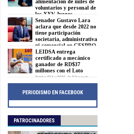
alimentación de miles de
voluntarios y personal de
los XXV Juegos
Centroamericanos y del Caribe
Senador Gustavo Lara
Santo Domingo 2026
aclara que desde 2022 no
tiene participación
Posted on 07 Aug 2026 -
0 Comments
societaria, administrativa
ni comercial en GESPRO
LEIDSA entrega
Posted on 07 Aug 2026 -
0 Comments
certificado a mecánico
ganador de RD$37
millones con el Loto
Posted on 07 Aug 2026 -
0 Comments
PERIODISMO EN FACEBOOK
PATROCINADORES