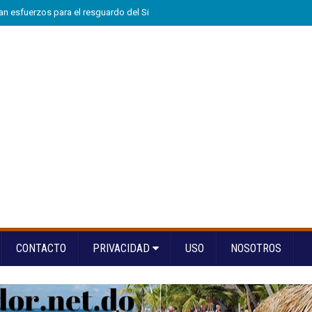
n esfuerzos para el resguardo del Sistema de Transmisión Eléctrica Nacional
CONTACTO
PRIVACIDAD
USO
NOSOTROS