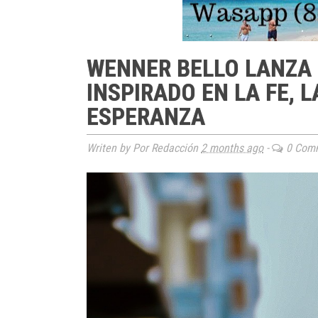
WENNER BELLO LANZA 
INSPIRADO EN LA FE, 
ESPERANZA
Writen by Por Redacción
2 months ago
-
0 Com