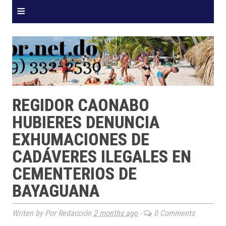
≡
REGIDOR CAONABO
HUBIERES DENUNCIA
EXHUMACIONES DE
CADÁVERES ILEGALES EN
CEMENTERIOS DE
BAYAGUANA
Writen by Por Redacción
2 months ago
-
0 Comments