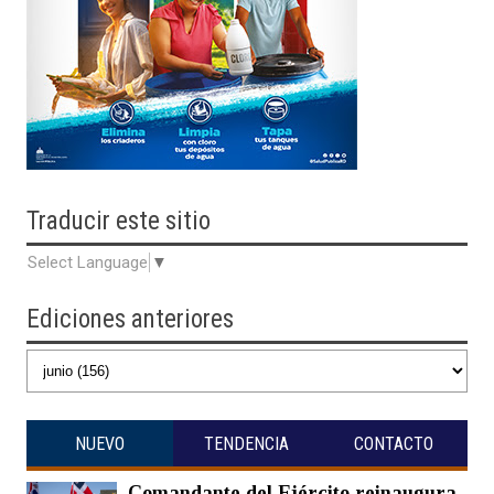
Traducir
este sitio
Select Language
▼
Ediciones anteriores
NUEVO
TENDENCIA
CONTACTO
Comandante del Ejército reinaugura