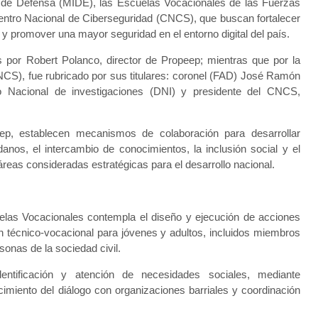
o de Defensa (MIDE), las Escuelas Vocacionales de las Fuerzas
Centro Nacional de Ciberseguridad (CNCS), que buscan fortalecer
o y promover una mayor seguridad en el entorno digital del país.
por Robert Polanco, director de Propeep; mientras que por la
NCS), fue rubricado por sus titulares: coronel (FAD) José Ramón
o Nacional de investigaciones (DNI) y presidente del CNCS,
ep, establecen mecanismos de colaboración para desarrollar
danos, el intercambio de conocimientos, la inclusión social y el
áreas consideradas estratégicas para el desarrollo nacional.
elas Vocacionales contempla el diseño y ejecución de acciones
ón técnico-vocacional para jóvenes y adultos, incluidos miembros
sonas de la sociedad civil.
dentificación y atención de necesidades sociales, mediante
cimiento del diálogo con organizaciones barriales y coordinación