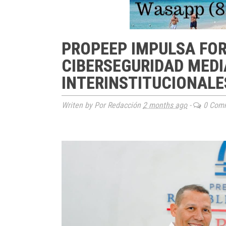
PROPEEP IMPULSA FO
CIBERSEGURIDAD MED
INTERINSTITUCIONALE
Writen by Por Redacción
2 months ago
-
0 Com