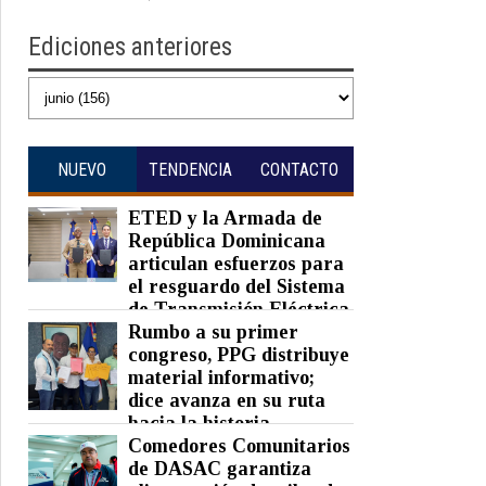
Ediciones anteriores
NUEVO
TENDENCIA
CONTACTO
ETED y la Armada de
República Dominicana
articulan esfuerzos para
el resguardo del Sistema
de Transmisión Eléctrica
Nacional y fortalecimiento de
Rumbo a su primer
capacidades.
congreso, PPG distribuye
material informativo;
Posted on 07 Aug 2026 -
0 Comments
dice avanza en su ruta
hacia la historia
Comedores Comunitarios
Posted on 07 Aug 2026 -
0 Comments
de DASAC garantiza