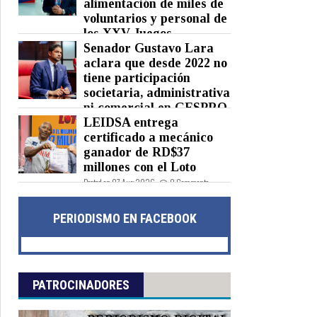
alimentación de miles de
voluntarios y personal de
los XXV Juegos
Centroamericanos y del Caribe
Senador Gustavo Lara
Santo Domingo 2026
aclara que desde 2022 no
tiene participación
Posted on 07 Aug 2026 -
0 Comments
societaria, administrativa
ni comercial en GESPRO
LEIDSA entrega
Posted on 07 Aug 2026 -
0 Comments
certificado a mecánico
ganador de RD$37
millones con el Loto
Posted on 07 Aug 2026 -
0 Comments
PERIODISMO EN FACEBOOK
PATROCINADORES