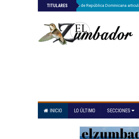
»
TITULARES
ETED y la Armada de República Dominicana articula
INICIO
LO ÚLTIMO
SECCIONES