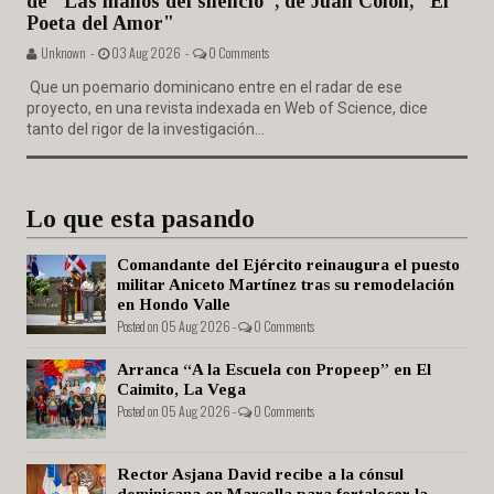
de "Las manos del silencio", de Juan Colón, "El
Poeta del Amor"
Unknown -
03 Aug 2026 -
0 Comments
Que un poemario dominicano entre en el radar de ese
proyecto, en una revista indexada en Web of Science, dice
tanto del rigor de la investigación...
Lo que esta pasando
Comandante del Ejército reinaugura el puesto
militar Aniceto Martínez tras su remodelación
en Hondo Valle
Posted on 05 Aug 2026 -
0 Comments
Arranca “A la Escuela con Propeep” en El
Caimito, La Vega
Posted on 05 Aug 2026 -
0 Comments
Rector Asjana David recibe a la cónsul
dominicana en Marsella para fortalecer la