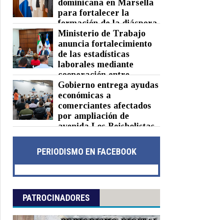
dominicana en Marsella
para fortalecer la
formación de la diáspora
Ministerio de Trabajo
Posted on 05 Aug 2026 -
0 Comments
anuncia fortalecimiento
de las estadísticas
laborales mediante
cooperación entre
República Dominicana y México
Gobierno entrega ayudas
económicas a
Posted on 05 Aug 2026 -
0 Comments
comerciantes afectados
por ampliación de
avenida Los Beisbolistas
en Manoguayabo
Posted on 04 Aug 2026 -
0 Comments
PERIODISMO EN FACEBOOK
PATROCINADORES