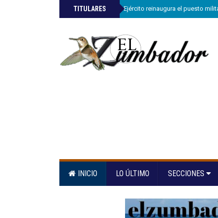
»
TITULARES
Comandante del Ejército reinaugura el puesto mili
INICIO
LO ÚLTIMO
SECCIONES