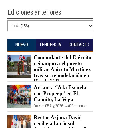
Ediciones anteriores
NUEVO
TENDENCIA
CONTACTO
Comandante del Ejército
reinaugura el puesto
militar Aniceto Martínez
tras su remodelación en
Hondo Valle
Arranca “A la Escuela
Posted on 05 Aug 2026 -
0 Comments
con Propeep” en El
Caimito, La Vega
Posted on 05 Aug 2026 -
0 Comments
Rector Asjana David
recibe a la cónsul