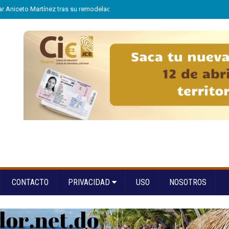
tar Aniceto Martínez tras su remodelación en Hondo Valle
»
Arranca “A la Es
CONTACTO
PRIVACIDAD
USO
NOSOTROS