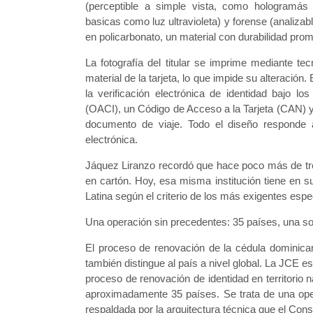
(perceptible a simple vista, como hologramás y
basicas como luz ultravioleta) y forense (analiza
en policarbonato, un material con durabilidad prom
La fotografía del titular se imprime mediante te
material de la tarjeta, lo que impide su alteració
la verificación electrónica de identidad bajo lo
(OACI), un Código de Acceso a la Tarjeta (CAN) 
documento de viaje. Todo el diseño responde a
electrónica.
Jáquez Liranzo recordó que hace poco más de tr
en cartón. Hoy, esa misma institución tiene en
Latina según el criterio de los más exigentes espec
Una operación sin precedentes: 35 países, una so
El proceso de renovación de la cédula dominican
también distingue al país a nivel global. La JCE e
proceso de renovación de identidad en territorio 
aproximadamente 35 países. Se trata de una opera
respaldada por la arquitectura técnica que el Con