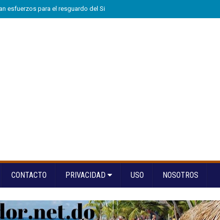
n esfuerzos para el resguardo del Sistema de Transmisión Eléctrica Nacional
CONTACTO
PRIVACIDAD
USO
NOSOTROS