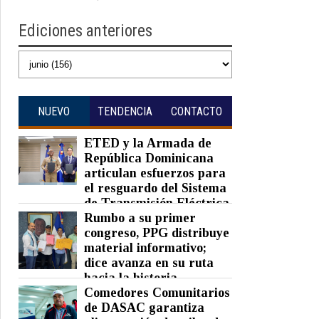
Ediciones anteriores
NUEVO
TENDENCIA
CONTACTO
ETED y la Armada de
República Dominicana
articulan esfuerzos para
el resguardo del Sistema
de Transmisión Eléctrica
Nacional y fortalecimiento de
Rumbo a su primer
capacidades.
congreso, PPG distribuye
material informativo;
Posted on 07 Aug 2026 -
0 Comments
dice avanza en su ruta
hacia la historia
Comedores Comunitarios
Posted on 07 Aug 2026 -
0 Comments
de DASAC garantiza