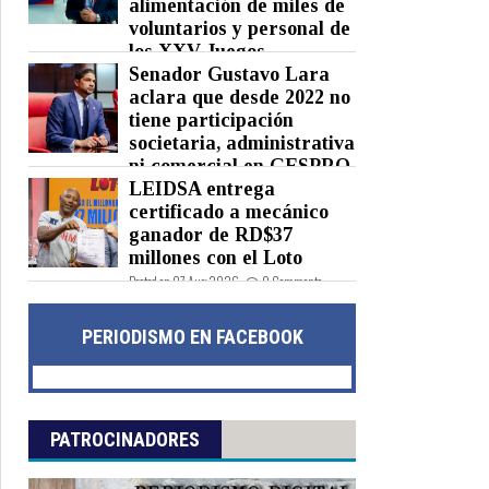
alimentación de miles de
voluntarios y personal de
los XXV Juegos
Centroamericanos y del Caribe
Senador Gustavo Lara
Santo Domingo 2026
aclara que desde 2022 no
tiene participación
Posted on 07 Aug 2026 -
0 Comments
societaria, administrativa
ni comercial en GESPRO
LEIDSA entrega
Posted on 07 Aug 2026 -
0 Comments
certificado a mecánico
ganador de RD$37
millones con el Loto
Posted on 07 Aug 2026 -
0 Comments
PERIODISMO EN FACEBOOK
PATROCINADORES