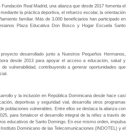
s Fundación Real Madrid, una alianza que desde 2017 fomenta el
mediante la práctica deportiva, el refuerzo escolar, la orientación
ñamiento familiar. Más de 3,000 beneficiarios han participado en
alesianos Plaza Educativa Don Bosco y Hogar Escuela Santo
l proyecto desarrollado junto a Nuestros Pequeños Hermanos,
abora desde 2013 para apoyar el acceso a educación, salud y
n de vulnerabilidad, contribuyendo a generar oportunidades que
ial.
sarrollo y la inclusión en República Dominicana desde hace casi
ción, deportivas y seguridad vial, desarrolla otros programas
 de poblaciones vulnerables. Entre ellos se destaca la alianza con
, para fortalecer el desarrollo integral de la niñez a través de
entros educativos de Santo Domingo. En ese mismo orden, impulsa
al Instituto Dominicano de las Telecomunicaciones (INDOTEL) y el