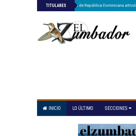
»
TITULARES
ETED y la Armada de República Dominicana articula
INICIO
LO ÚLTIMO
SECCIONES