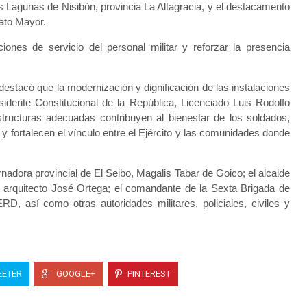
as Lagunas de Nisibón, provincia La Altagracia, y el destacamento
Hato Mayor.
ones de servicio del personal militar y reforzar la presencia
estacó que la modernización y dignificación de las instalaciones
esidente Constitucional de la República, Licenciado Luis Rodolfo
tructuras adecuadas contribuyen al bienestar de los soldados,
y fortalecen el vínculo entre el Ejército y las comunidades donde
adora provincial de El Seibo, Magalis Tabar de Goico; el alcalde
lo, arquitecto José Ortega; el comandante de la Sexta Brigada de
D, así como otras autoridades militares, policiales, civiles y
ETER
GOOGLE+
PINTEREST