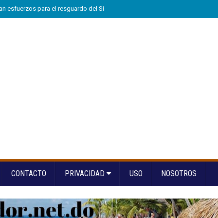
n esfuerzos para el resguardo del Sistema de Transmisión Eléctrica Nacional
CONTACTO
PRIVACIDAD
USO
NOSOTROS