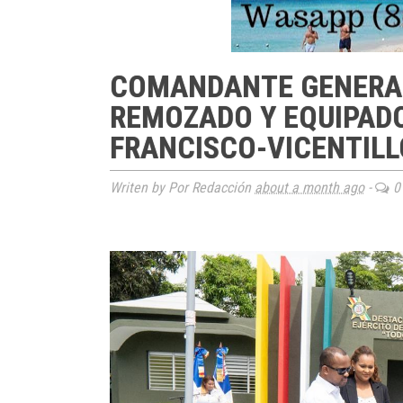
COMANDANTE GENERAL
REMOZADO Y EQUIPAD
FRANCISCO-VICENTILLO
Writen by Por Redacción
about a month ago
-
0