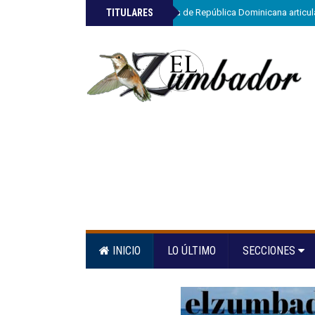
»
TITULARES
ETED y la Armada de República Dominicana articula
INICIO
LO ÚLTIMO
SECCIONES