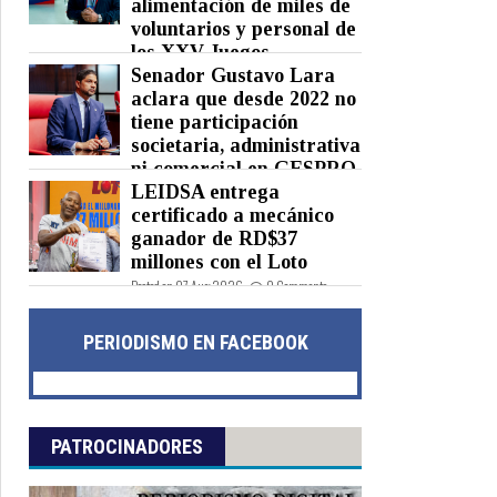
alimentación de miles de
voluntarios y personal de
los XXV Juegos
Centroamericanos y del Caribe
Senador Gustavo Lara
Santo Domingo 2026
aclara que desde 2022 no
tiene participación
Posted on 07 Aug 2026 -
0 Comments
societaria, administrativa
ni comercial en GESPRO
LEIDSA entrega
Posted on 07 Aug 2026 -
0 Comments
certificado a mecánico
ganador de RD$37
millones con el Loto
Posted on 07 Aug 2026 -
0 Comments
PERIODISMO EN FACEBOOK
PATROCINADORES