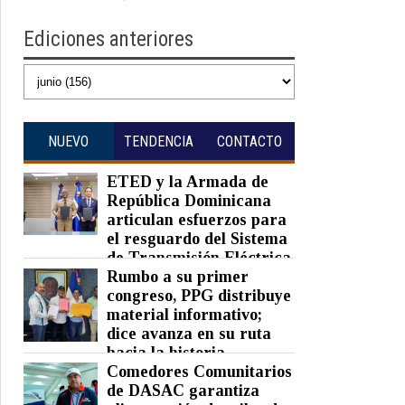
Ediciones anteriores
NUEVO
TENDENCIA
CONTACTO
ETED y la Armada de
República Dominicana
articulan esfuerzos para
el resguardo del Sistema
de Transmisión Eléctrica
Nacional y fortalecimiento de
Rumbo a su primer
capacidades.
congreso, PPG distribuye
material informativo;
Posted on 07 Aug 2026 -
0 Comments
dice avanza en su ruta
hacia la historia
Comedores Comunitarios
Posted on 07 Aug 2026 -
0 Comments
de DASAC garantiza