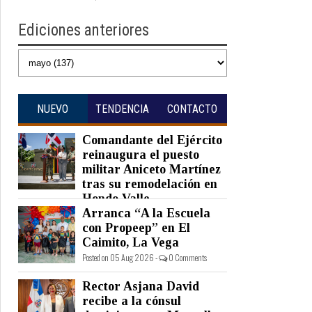
Ediciones anteriores
NUEVO
TENDENCIA
CONTACTO
Comandante del Ejército
reinaugura el puesto
militar Aniceto Martínez
tras su remodelación en
Hondo Valle
Arranca “A la Escuela
Posted on 05 Aug 2026 -
0 Comments
con Propeep” en El
Caimito, La Vega
Posted on 05 Aug 2026 -
0 Comments
Rector Asjana David
recibe a la cónsul