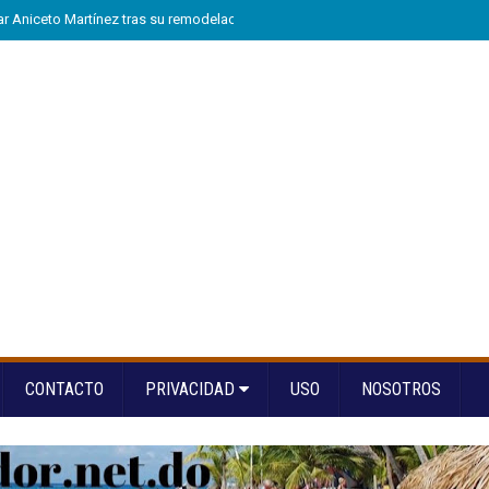
tar Aniceto Martínez tras su remodelación en Hondo Valle
»
Arranca “A la Es
CONTACTO
PRIVACIDAD
USO
NOSOTROS