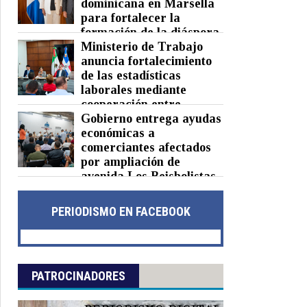
dominicana en Marsella
para fortalecer la
formación de la diáspora
Ministerio de Trabajo
Posted on 05 Aug 2026 -
0 Comments
anuncia fortalecimiento
de las estadísticas
laborales mediante
cooperación entre
República Dominicana y México
Gobierno entrega ayudas
económicas a
Posted on 05 Aug 2026 -
0 Comments
comerciantes afectados
por ampliación de
avenida Los Beisbolistas
en Manoguayabo
Posted on 04 Aug 2026 -
0 Comments
PERIODISMO EN FACEBOOK
PATROCINADORES