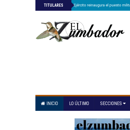
»
TITULARES
Comandante del Ejército reinaugura el puesto mili
INICIO
LO ÚLTIMO
SECCIONES