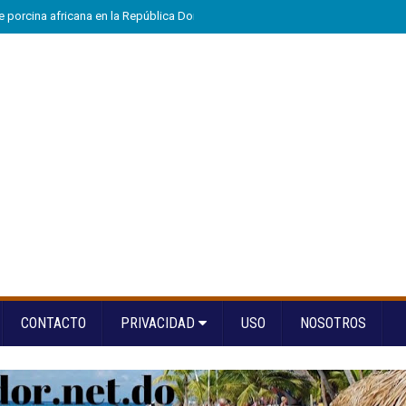
e porcina africana en la República Dominicana
»
Eloy Tejera gana el Premio
CONTACTO
PRIVACIDAD
USO
NOSOTROS