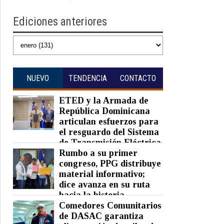
Ediciones anteriores
NUEVO
TENDENCIA
CONTACTO
ETED y la Armada de
República Dominicana
articulan esfuerzos para
el resguardo del Sistema
de Transmisión Eléctrica
Nacional y fortalecimiento de
Rumbo a su primer
capacidades.
congreso, PPG distribuye
material informativo;
Posted on 07 Aug 2026 -
0 Comments
dice avanza en su ruta
hacia la historia
Comedores Comunitarios
Posted on 07 Aug 2026 -
0 Comments
de DASAC garantiza