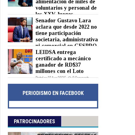
alimentación de miles de
voluntarios y personal de
los XXV Juegos
Centroamericanos y del Caribe
Senador Gustavo Lara
Santo Domingo 2026
aclara que desde 2022 no
tiene participación
Posted on 07 Aug 2026 -
0 Comments
societaria, administrativa
ni comercial en GESPRO
LEIDSA entrega
Posted on 07 Aug 2026 -
0 Comments
certificado a mecánico
ganador de RD$37
millones con el Loto
Posted on 07 Aug 2026 -
0 Comments
PERIODISMO EN FACEBOOK
PATROCINADORES