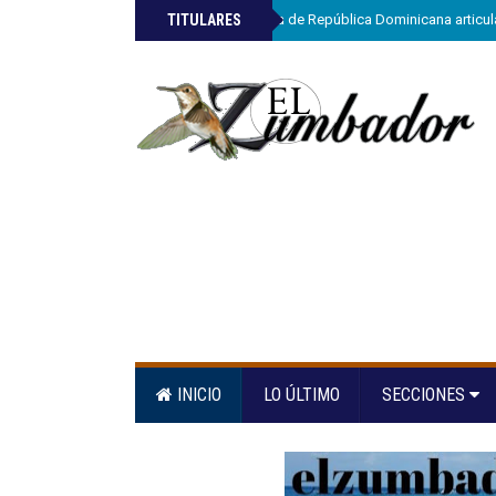
»
TITULARES
ETED y la Armada de República Dominicana articula
INICIO
LO ÚLTIMO
SECCIONES