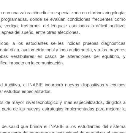
a con una valoración clínica especializada en otorrinolaringología,
as programadas, donde se evalúan condiciones frecuentes como
, vértigo, trastornos del lenguaje asociados a déficit auditivo,
y apnea del sueño, entre otras afecciones.
icos, a los estudiantes se les indican pruebas diagnósticas
pía ótica, audiometría tonal y logo audiometría, y a los mayores
as vestibulares en casos de alteraciones del equilibrio, y
ifica impacto en la comunicación.
d Auditiva, el INABIE incorporó nuevos dispositivos y equipos
r estudios especializados.
s de mayor nivel tecnológico y más especializados, dirigidos a
 parte de las nuevas estrategias implementadas para mejorar la
s de salud que brinda el INABIE a los estudiantes del sistema
 como parte del compromiso institucional de garantizar el acceso