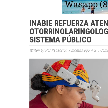
INABIE REFUERZA ATE
OTORRINOLARINGOLOGÍ
SISTEMA PÚBLICO
Writen by Por Redacción
7 months ago
-
0 Com