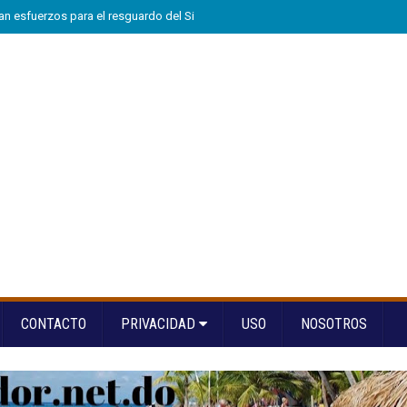
n esfuerzos para el resguardo del Sistema de Transmisión Eléctrica Nacional
CONTACTO
PRIVACIDAD
USO
NOSOTROS