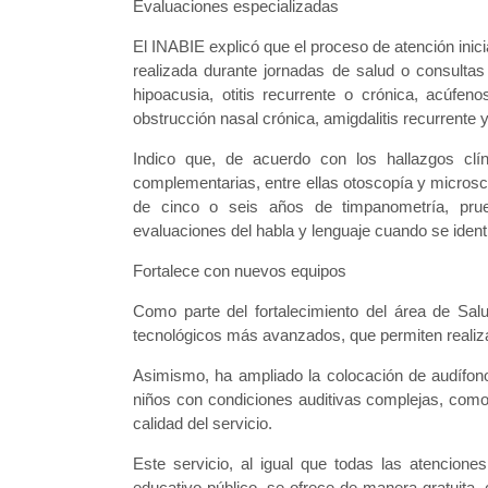
Evaluaciones especializadas
El INABIE explicó que el proceso de atención inici
realizada durante jornadas de salud o consult
hipoacusia, otitis recurrente o crónica, acúfenos
obstrucción nasal crónica, amigdalitis recurrente 
Indico que, de acuerdo con los hallazgos clín
complementarias, entre ellas otoscopía y microsco
de cinco o seis años de timpanometría, prueb
evaluaciones del habla y lenguaje cuando se ident
Fortalece con nuevos equipos
Como parte del fortalecimiento del área de Salu
tecnológicos más avanzados, que permiten realiza
Asimismo, ha ampliado la colocación de audífono
niños con condiciones auditivas complejas, como
calidad del servicio.
Este servicio, al igual que todas las atencione
educativo público, se ofrece de manera gratuita,