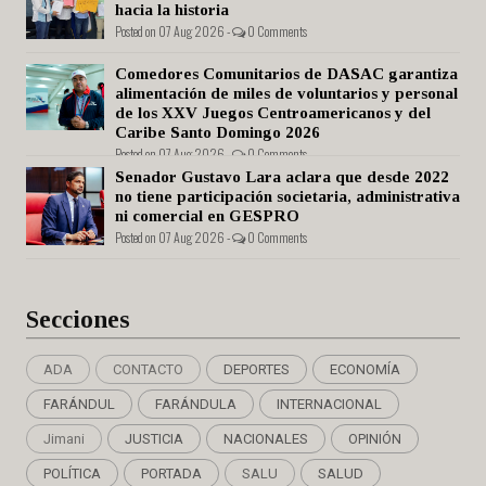
hacia la historia
Posted on 07 Aug 2026 -
0 Comments
Comedores Comunitarios de DASAC garantiza
alimentación de miles de voluntarios y personal
de los XXV Juegos Centroamericanos y del
Caribe Santo Domingo 2026
Posted on 07 Aug 2026 -
0 Comments
Senador Gustavo Lara aclara que desde 2022
no tiene participación societaria, administrativa
ni comercial en GESPRO
Posted on 07 Aug 2026 -
0 Comments
Secciones
ADA
CONTACTO
DEPORTES
ECONOMÍA
FARÁNDUL
FARÁNDULA
INTERNACIONAL
Jimani
JUSTICIA
NACIONALES
OPINIÓN
POLÍTICA
PORTADA
SALU
SALUD