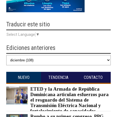
Traducir
este sitio
Select Language
▼
Ediciones anteriores
NUEVO
TENDENCIA
CONTACTO
ETED y la Armada de República
Dominicana articulan esfuerzos para
el resguardo del Sistema de
Transmisión Eléctrica Nacional y
fortalecimiento de capacidades.
Rumbo a su primer congreso, PPG
Posted on 07 Aug 2026 -
0 Comments