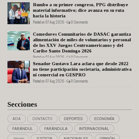
Rumbo a su primer congreso, PPG distribuye
material informativo; dice avanza en su ruta
hacia la historia
Posted on 07 Aug 2026 -
0 Comments
Comedores Comunitarios de DASAC garantiza
alimentación de miles de voluntarios y personal
de los XXV Juegos Centroamericanos y del
Caribe Santo Domingo 2026
Posted on 07 Aug 2026 -
0 Comments
Senador Gustavo Lara aclara que desde 2022
no tiene participación societaria, administrativa
ni comercial en GESPRO
Posted on 07 Aug 2026 -
0 Comments
Secciones
ADA
CONTACTO
DEPORTES
ECONOMÍA
FARÁNDUL
FARÁNDULA
INTERNACIONAL
Jimani
JUSTICIA
NACIONALES
OPINIÓN