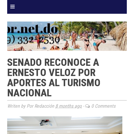
≡
SENADO RECONOCE A
ERNESTO VELOZ POR
APORTES AL TURISMO
NACIONAL
Writen by Por Redacción
8 months ago
-
0 Comments