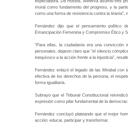
espectadora. De Hostos, Minerva asumió tres prin
moral como fundamento del progreso, y la parti
como una forma de resistencia contra la tiranía”, 
Fernández dijo que el pensamiento político de
Emancipación Femenina y Compromiso Ético y So
“Para ellas, la ciudadanía era una convicción m
personales, dejaron claro que "el silencio cómpli
inequívoco a la acción frente a la injusticia”, res
Fernández enlazó el legado de las Mirabal con l
efectiva de los derechos de la persona, el respe
forma igualitaria.
Subrayó que el Tribunal Constitucional reivindic
expresión como pilar fundamental de la democrac
Fernández concluyó plateando que el mejor hom
acción: educar, participar y transformar.