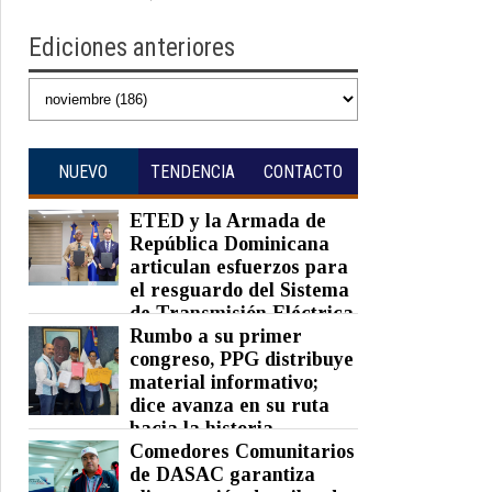
Ediciones anteriores
NUEVO
TENDENCIA
CONTACTO
ETED y la Armada de
República Dominicana
articulan esfuerzos para
el resguardo del Sistema
de Transmisión Eléctrica
Nacional y fortalecimiento de
Rumbo a su primer
capacidades.
congreso, PPG distribuye
material informativo;
Posted on 07 Aug 2026 -
0 Comments
dice avanza en su ruta
hacia la historia
Comedores Comunitarios
Posted on 07 Aug 2026 -
0 Comments
de DASAC garantiza