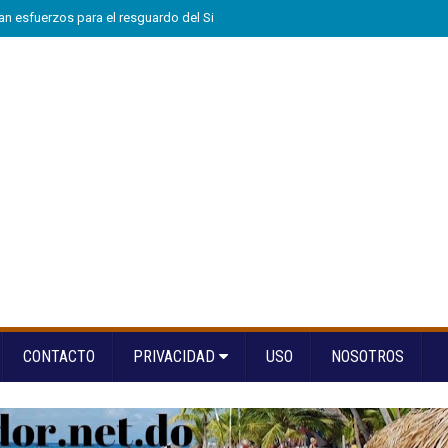
n esfuerzos para el resguardo del Sistema de Transmisión Eléctrica Nacional
CONTACTO
PRIVACIDAD
USO
NOSOTROS