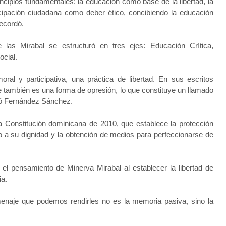
cipios fundamentales: la educación como base de la libertad, la
cipación ciudadana como deber ético, concibiendo la educación
recordó.
 las Mirabal se estructuró en tres ejes: Educación Crítica,
cial.
oral y participativa, una práctica de libertad. En sus escritos
ce también es una forma de opresión, lo que constituye un llamado
altó Fernández Sánchez.
a Constitución dominicana de 2010, que establece la protección
to a su dignidad y la obtención de medios para perfeccionarse de
ó el pensamiento de Minerva Mirabal al establecer la libertad de
ia.
enaje que podemos rendirles no es la memoria pasiva, sino la