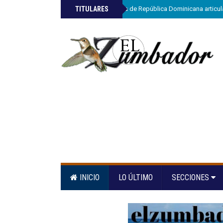
»
TITULARES
ETED y la Armada de República Dominicana articula
INICIO
LO ÚLTIMO
SECCIONES