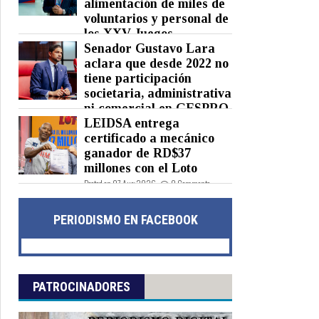
alimentación de miles de
voluntarios y personal de
los XXV Juegos
Centroamericanos y del Caribe
Senador Gustavo Lara
Santo Domingo 2026
aclara que desde 2022 no
tiene participación
Posted on 07 Aug 2026 -
0 Comments
societaria, administrativa
ni comercial en GESPRO
LEIDSA entrega
Posted on 07 Aug 2026 -
0 Comments
certificado a mecánico
ganador de RD$37
millones con el Loto
Posted on 07 Aug 2026 -
0 Comments
PERIODISMO EN FACEBOOK
PATROCINADORES