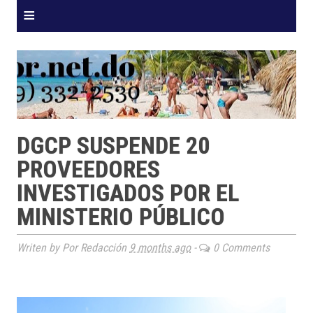
≡
DGCP SUSPENDE 20
PROVEEDORES
INVESTIGADOS POR EL
MINISTERIO PÚBLICO
Writen by Por Redacción
9 months ago
-
0 Comments