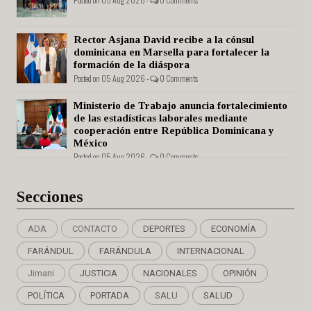
Rector Asjana David recibe a la cónsul
dominicana en Marsella para fortalecer la
formación de la diáspora
Posted on 05 Aug 2026 -
0 Comments
Ministerio de Trabajo anuncia fortalecimiento
de las estadísticas laborales mediante
cooperación entre República Dominicana y
México
Posted on 05 Aug 2026 -
0 Comments
Secciones
ADA
CONTACTO
DEPORTES
ECONOMÍA
FARÁNDUL
FARÁNDULA
INTERNACIONAL
Jimani
JUSTICIA
NACIONALES
OPINIÓN
POLÍTICA
PORTADA
SALU
SALUD