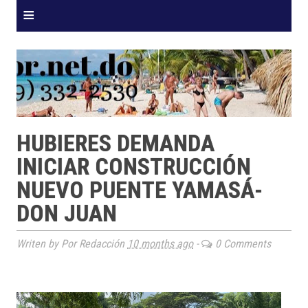
≡
HUBIERES DEMANDA
INICIAR CONSTRUCCIÓN
NUEVO PUENTE YAMASÁ-
DON JUAN
Writen by Por Redacción
10 months ago
-
0 Comments