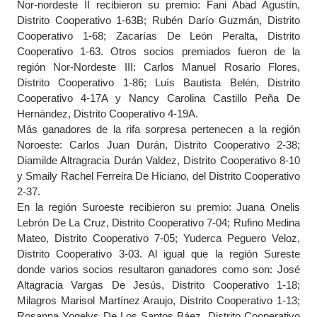
Nor-nordeste II recibieron su premio: Fani Abad Agustín,
Distrito Cooperativo 1-63B; Rubén Darío Guzmán, Distrito
Cooperativo 1-68; Zacarías De León Peralta, Distrito
Cooperativo 1-63. Otros socios premiados fueron de la
región Nor-Nordeste III: Carlos Manuel Rosario Flores,
Distrito Cooperativo 1-86; Luís Bautista Belén, Distrito
Cooperativo 4-17A y Nancy Carolina Castillo Peña De
Hernández, Distrito Cooperativo 4-19A.
Más ganadores de la rifa sorpresa pertenecen a la región
Noroeste: Carlos Juan Durán, Distrito Cooperativo 2-38;
Diamilde Altragracia Durán Valdez, Distrito Cooperativo 8-10
y Smaily Rachel Ferreira De Hiciano, del Distrito Cooperativo
2-37.
En la región Suroeste recibieron su premio: Juana Onelis
Lebrón De La Cruz, Distrito Cooperativo 7-04; Rufino Medina
Mateo, Distrito Cooperativo 7-05; Yuderca Peguero Veloz,
Distrito Cooperativo 3-03. Al igual que la región Sureste
donde varios socios resultaron ganadores como son: José
Altagracia Vargas De Jesús, Distrito Cooperativo 1-18;
Milagros Marisol Martínez Araujo, Distrito Cooperativo 1-13;
Rosanna Yogelys De Los Santos Báez, Distrito Cooperativo