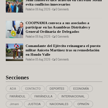
Juan Hubieres dice acuerdo en corredor Mella
evita conflictos innecesarios
Posted on 06 Aug 2026 -
0 Comments
COOPNAMA convoca a sus asociados a
participar en las Asambleas Distritales y
General Ordinaria de Delegados
Posted on 06 Aug 2026 -
0 Comments
Comandante del Ejército reinaugura el puesto
militar Aniceto Martínez tras su remodelación
en Hondo Valle
Posted on 05 Aug 2026 -
0 Comments
Secciones
ADA
CONTACTO
DEPORTES
ECONOMÍA
FARÁNDUL
FARÁNDULA
INTERNACIONAL
Jimani
JUSTICIA
NACIONALES
OPINIÓN