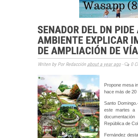
SENADOR DEL DN PIDE
AMBIENTE EXPLICAR I
DE AMPLIACIÓN DE VÍA
Writen by Por Redacción
about a year ago
-
0 C
Propone mesa int
hace más de 20
Santo Domingo.-
este martes a 
documentación 
República de Col
Fernández destacó