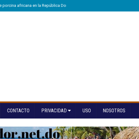
e porcina africana en la República Dominicana
»
Eloy Tejera gana el Premio
CONTACTO
PRIVACIDAD
USO
NOSOTROS