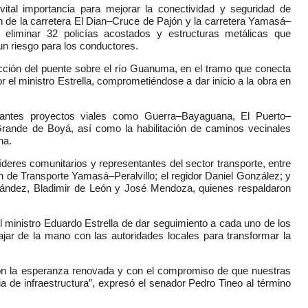
vital importancia para mejorar la conectividad y seguridad de
ón de la carretera El Dian–Cruce de Pajón y la carretera Yamasá–
 eliminar 32 policías acostados y estructuras metálicas que
un riesgo para los conductores.
cción del puente sobre el río Guanuma, en el tramo que conecta
 el ministro Estrella, comprometiéndose a dar inicio a la obra en
tantes proyectos viales como Guerra–Bayaguana, El Puerto–
ande de Boyá, así como la habilitación de caminos vecinales
na.
eres comunitarios y representantes del sector transporte, entre
n de Transporte Yamasá–Peralvillo; el regidor Daniel González; y
nández, Bladimir de León y José Mendoza, quienes respaldaron
 ministro Eduardo Estrella de dar seguimiento a cada uno de los
ajar de la mano con las autoridades locales para transformar la
on la esperanza renovada y con el compromiso de que nuestras
de infraestructura”, expresó el senador Pedro Tineo al término