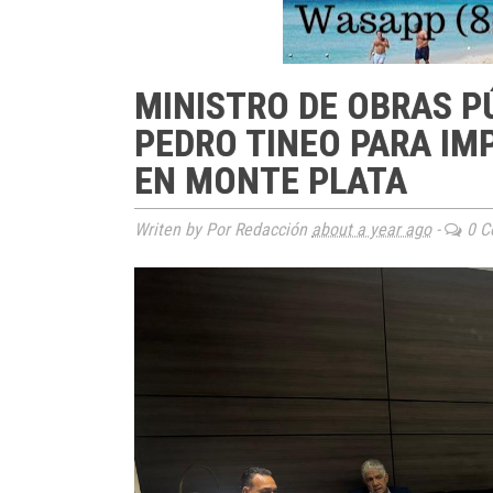
MINISTRO DE OBRAS P
PEDRO TINEO PARA IM
EN MONTE PLATA
Writen by Por Redacción
about a year ago
-
0 C