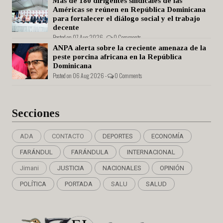
Más de 180 dirigentes sindicales de las
Américas se reúnen en República Dominicana
para fortalecer el diálogo social y el trabajo
decente
Posted on 07 Aug 2026 -
0 Comments
ANPA alerta sobre la creciente amenaza de la
peste porcina africana en la República
Dominicana
Posted on 06 Aug 2026 -
0 Comments
Secciones
ADA
CONTACTO
DEPORTES
ECONOMÍA
FARÁNDUL
FARÁNDULA
INTERNACIONAL
Jimani
JUSTICIA
NACIONALES
OPINIÓN
POLÍTICA
PORTADA
SALU
SALUD