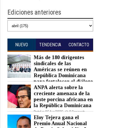
Ediciones anteriores
NUEVO
TENDENCIA
CONTACTO
Más de 180 dirigentes
sindicales de las
Américas se reúnen en
República Dominicana
para fortalecer el diálogo
social y el trabajo decente
ANPA alerta sobre la
creciente amenaza de la
Posted on 07 Aug 2026 -
0 Comments
peste porcina africana en
la República Dominicana
Posted on 06 Aug 2026 -
0 Comments
Eloy Tejera gana el
Premio Anual Nacional