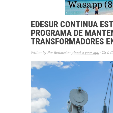
EDESUR CONTINUA ES
PROGRAMA DE MANTEN
TRANSFORMADORES EN
Writen by Por Redacción
about a year ago
-
0 C