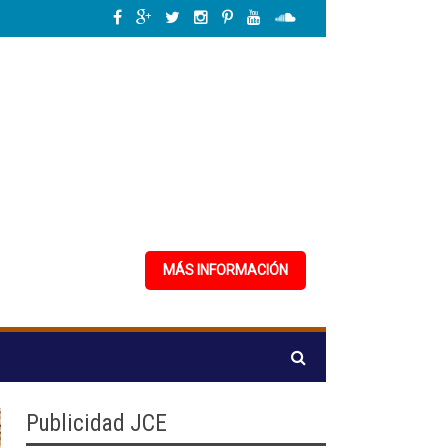
jo decente
»
ANPA alerta sobre la creciente amenaza de la peste porcina af
MÁS INFORMACIÓN
Publicidad JCE