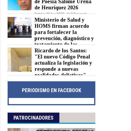
de Poesía Salomé Ureña
de Henríquez 2026
Posted on 06 Aug 2026 -
0 Comments
Ministerio de Salud y
HOMS firman acuerdo
para fortalecer la
prevención, diagnóstico y
tratamiento de las
hepatitis virales
Ricardo de los Santos:
"El nuevo Código Penal
Posted on 06 Aug 2026 -
0 Comments
actualiza la legislación y
responde a nuevas
realidades delictivas"
Posted on 06 Aug 2026 -
0 Comments
PERIODISMO EN FACEBOOK
PATROCINADORES