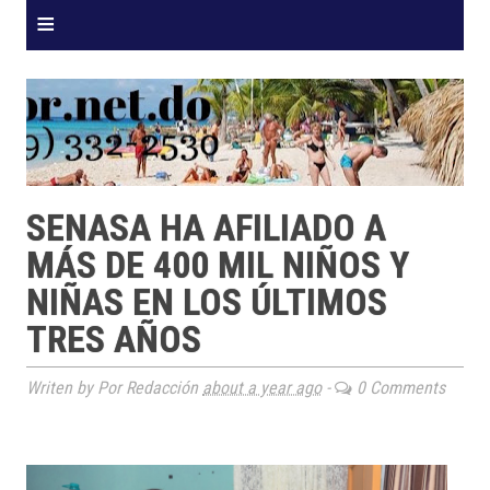
≡
SENASA HA AFILIADO A
MÁS DE 400 MIL NIÑOS Y
NIÑAS EN LOS ÚLTIMOS
TRES AÑOS
Writen by Por Redacción
about a year ago
-
0 Comments