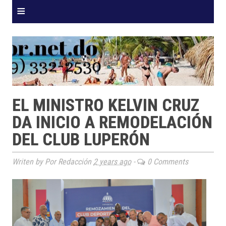
≡
EL MINISTRO KELVIN CRUZ
DA INICIO A REMODELACIÓN
DEL CLUB LUPERÓN
Writen by Por Redacción
2 years ago
-
0 Comments