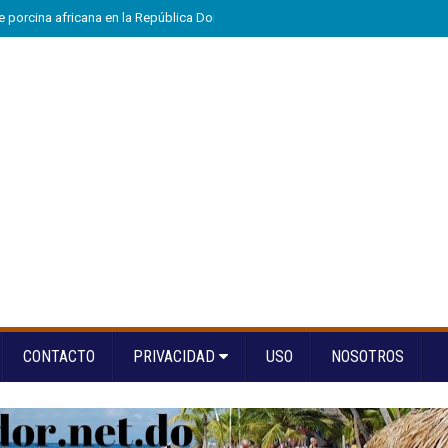
e porcina africana en la República Dominicana
»
Eloy Tejera gana el Premio
CONTACTO
PRIVACIDAD
USO
NOSOTROS