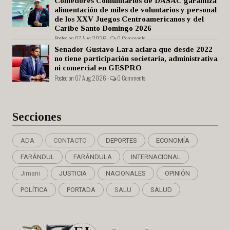
Comedores Comunitarios de DASAC garantiza
alimentación de miles de voluntarios y personal
de los XXV Juegos Centroamericanos y del
Caribe Santo Domingo 2026
Posted on 07 Aug 2026 -
0 Comments
Senador Gustavo Lara aclara que desde 2022
no tiene participación societaria, administrativa
ni comercial en GESPRO
Posted on 07 Aug 2026 -
0 Comments
Secciones
ADA
CONTACTO
DEPORTES
ECONOMÍA
FARÁNDUL
FARÁNDULA
INTERNACIONAL
Jimani
JUSTICIA
NACIONALES
OPINIÓN
POLÍTICA
PORTADA
SALU
SALUD