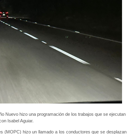
 Año Nuevo hizo una programación de los trabajos que se ejecutan
con Isabel Aguiar.
es (MOPC) hizo un llamado a los conductores que se desplazan