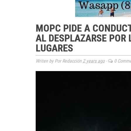
MOPC PIDE A CONDUC
AL DESPLAZARSE POR L
LUGARES
Writen by Por Redacción
2 years ago
-
0 Comme