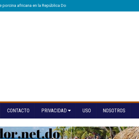
e porcina africana en la República Dominicana
»
Eloy Tejera gana el Premio
CONTACTO
PRIVACIDAD
USO
NOSOTROS