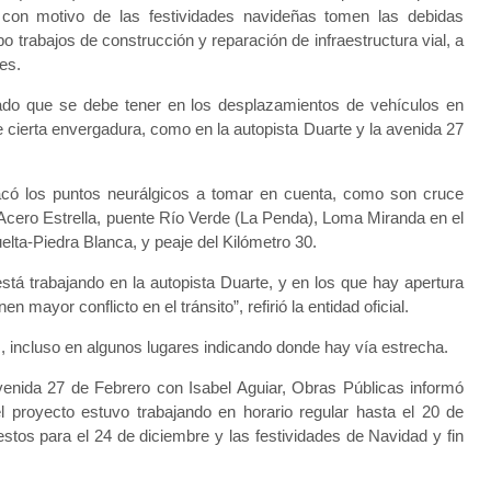
e con motivo de las festividades navideñas tomen las debidas
 trabajos de construcción y reparación de infraestructura vial, a
les.
uidado que se debe tener en los desplazamientos de vehículos en
e cierta envergadura, como en la autopista Duarte y la avenida 27
tacó los puntos neurálgicos a tomar en cuenta, como son cruce
 Acero Estrella, puente Río Verde (La Penda), Loma Miranda en el
lta-Piedra Blanca, y peaje del Kilómetro 30.
stá trabajando en la autopista Duarte, y en los que hay apertura
 mayor conflicto en el tránsito”, refirió la entidad oficial.
 incluso en algunos lugares indicando donde hay vía estrecha.
avenida 27 de Febrero con Isabel Aguiar, Obras Públicas informó
el proyecto estuvo trabajando en horario regular hasta el 20 de
tos para el 24 de diciembre y las festividades de Navidad y fin