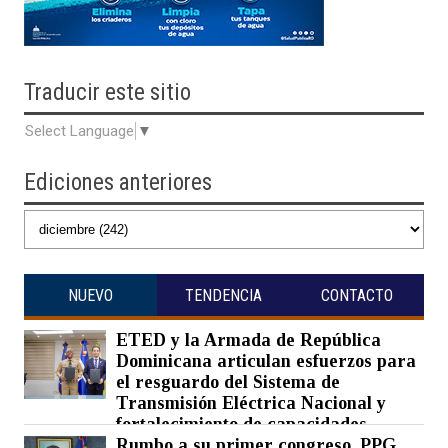
Traducir
este sitio
Select Language
▼
Ediciones anteriores
NUEVO
TENDENCIA
CONTACTO
ETED y la Armada de República
Dominicana articulan esfuerzos para
el resguardo del Sistema de
Transmisión Eléctrica Nacional y
fortalecimiento de capacidades.
Rumbo a su primer congreso, PPG
Posted on 07 Aug 2026 -
0 Comments