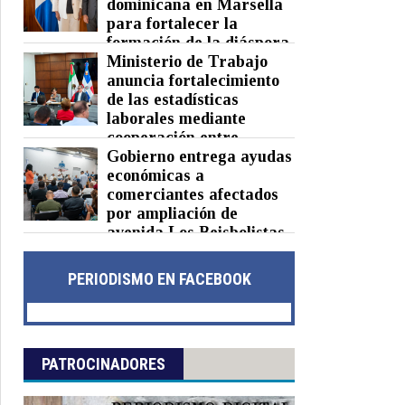
dominicana en Marsella
para fortalecer la
formación de la diáspora
Ministerio de Trabajo
Posted on 05 Aug 2026 -
0 Comments
anuncia fortalecimiento
de las estadísticas
laborales mediante
cooperación entre
República Dominicana y México
Gobierno entrega ayudas
económicas a
Posted on 05 Aug 2026 -
0 Comments
comerciantes afectados
por ampliación de
avenida Los Beisbolistas
en Manoguayabo
Posted on 04 Aug 2026 -
0 Comments
PERIODISMO EN FACEBOOK
PATROCINADORES