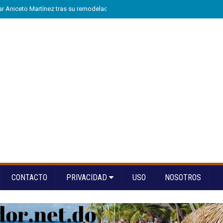
tar Aniceto Martínez tras su remodelación en Hondo Valle
»
Arranca “A la Es
CONTACTO
PRIVACIDAD
USO
NOSOTROS