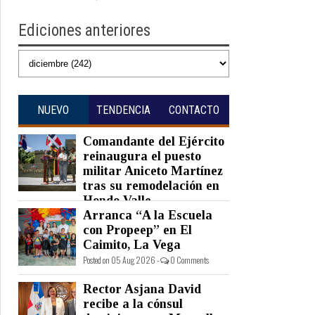
Ediciones anteriores
NUEVO
TENDENCIA
CONTACTO
Comandante del Ejército
reinaugura el puesto
militar Aniceto Martínez
tras su remodelación en
Hondo Valle
Arranca “A la Escuela
Posted on 05 Aug 2026 -
0 Comments
con Propeep” en El
Caimito, La Vega
Posted on 05 Aug 2026 -
0 Comments
Rector Asjana David
recibe a la cónsul