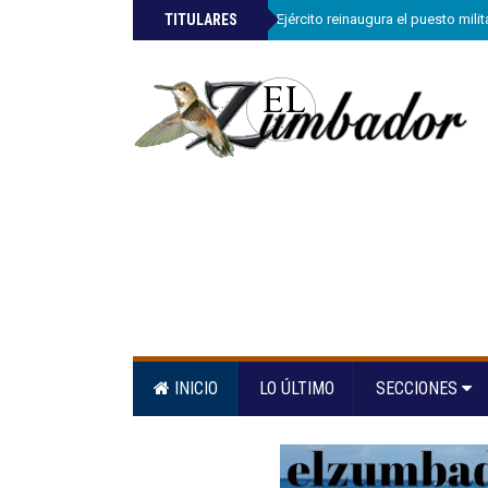
»
TITULARES
Comandante del Ejército reinaugura el puesto mili
INICIO
LO ÚLTIMO
SECCIONES