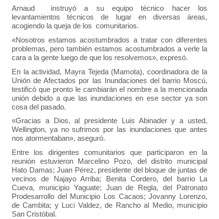
Arnaud instruyó a su equipo técnico hacer los
levantamientos técnicos de lugar en diversas áreas,
acogiendo la queja de los comunitarios.
«Nosotros estamos acostumbrados a tratar con diferentes
problemas, pero también estamos acostumbrados a verle la
cara a la gente luego de que los resolvemos», expresó.
En la actividad, Mayra Tejeda (Mamota), coordinadora de la
Unión de Afectados por las Inundaciones del barrio Moscú,
testificó que pronto le cambiarán el nombre a la mencionada
unión debido a que las inundaciones en ese sector ya son
cosa del pasado.
«Gracias a Dios, al presidente Luis Abinader y a usted,
Wellington, ya no sufrimos por las inundaciones que antes
nos atormentaban», aseguró.
Entre los dirigentes comunitarios que participaron en la
reunión estuvieron Marcelino Pozo, del distrito municipal
Hato Damas; Juan Pérez, presidente del bloque de juntas de
vecinos de Najayo Arriba; Benita Cordero, del barrio La
Cueva, municipio Yaguate; Juan de Regla, del Patronato
Prodesarrollo del Municipio Los Cacaos; Jovanny Lorenzo,
de Cambita; y Luci Valdez, de Rancho al Medio, municipio
San Cristóbal.