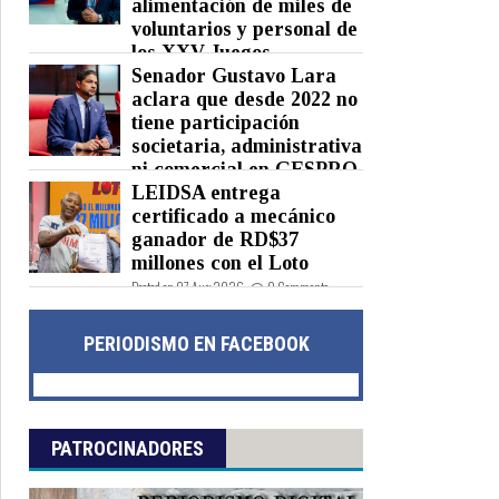
alimentación de miles de
voluntarios y personal de
los XXV Juegos
Centroamericanos y del Caribe
Senador Gustavo Lara
Santo Domingo 2026
aclara que desde 2022 no
tiene participación
Posted on 07 Aug 2026 -
0 Comments
societaria, administrativa
ni comercial en GESPRO
LEIDSA entrega
Posted on 07 Aug 2026 -
0 Comments
certificado a mecánico
ganador de RD$37
millones con el Loto
Posted on 07 Aug 2026 -
0 Comments
PERIODISMO EN FACEBOOK
PATROCINADORES