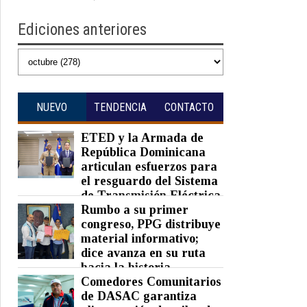
Ediciones anteriores
NUEVO
TENDENCIA
CONTACTO
ETED y la Armada de
República Dominicana
articulan esfuerzos para
el resguardo del Sistema
de Transmisión Eléctrica
Nacional y fortalecimiento de
Rumbo a su primer
capacidades.
congreso, PPG distribuye
material informativo;
Posted on 07 Aug 2026 -
0 Comments
dice avanza en su ruta
hacia la historia
Comedores Comunitarios
Posted on 07 Aug 2026 -
0 Comments
de DASAC garantiza