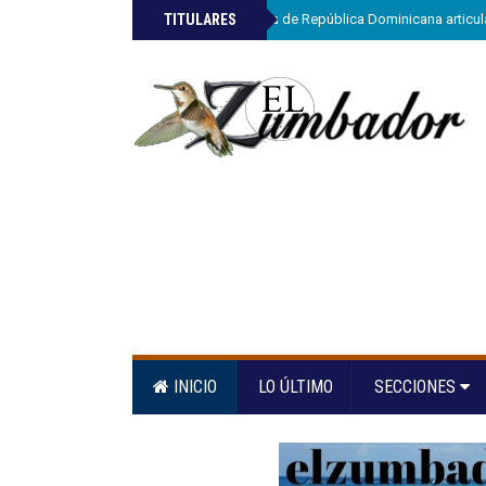
»
TITULARES
ETED y la Armada de República Dominicana articula
INICIO
LO ÚLTIMO
SECCIONES