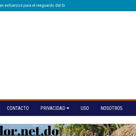
n esfuerzos para el resguardo del Sistema de Transmisión Eléctrica Nacional
CONTACTO
PRIVACIDAD
USO
NOSOTROS