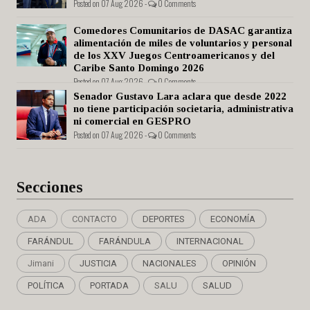
Posted on 07 Aug 2026 -
0 Comments
Comedores Comunitarios de DASAC garantiza
alimentación de miles de voluntarios y personal
de los XXV Juegos Centroamericanos y del
Caribe Santo Domingo 2026
Posted on 07 Aug 2026 -
0 Comments
Senador Gustavo Lara aclara que desde 2022
no tiene participación societaria, administrativa
ni comercial en GESPRO
Posted on 07 Aug 2026 -
0 Comments
Secciones
ADA
CONTACTO
DEPORTES
ECONOMÍA
FARÁNDUL
FARÁNDULA
INTERNACIONAL
Jimani
JUSTICIA
NACIONALES
OPINIÓN
POLÍTICA
PORTADA
SALU
SALUD