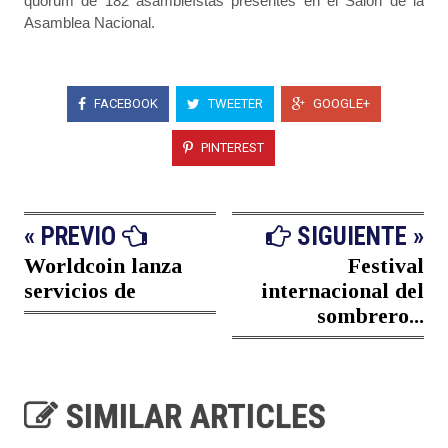
quorum de 182 asambleístas presentes en el Salón de la
Asamblea Nacional.
FACEBOOK
TWEETER
GOOGLE+
PINTEREST
« PREVIO
SIGUIENTE »
Worldcoin lanza
Festival
servicios de
internacional del
sombrero...
SIMILAR ARTICLES