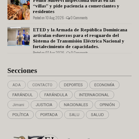
Fellito Suberví inspecciona obras en las
“villas” y pide paciencia a comerciantes y
residentes
Posted on 10 Aug 2026 -
0 Comments
ETED y la Armada de República Dominicana
articulan esfuerzos para el resguardo del
Sistema de Transmisión Eléctrica Nacional y
fortalecimiento de capacidades.
Posted on 07 Aug 2026 -
0 Comments
Secciones
ADA
CONTACTO
DEPORTES
ECONOMÍA
FARÁNDUL
FARÁNDULA
INTERNACIONAL
Jimani
JUSTICIA
NACIONALES
OPINIÓN
POLÍTICA
PORTADA
SALU
SALUD