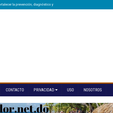
alecer la prevención, diagnóstico y tratamiento de las hepatitis virales
»
Ri
CONTACTO
PRIVACIDAD
USO
NOSOTROS