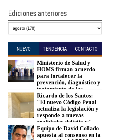
Ediciones anteriores
NUEVO
TENDENCIA
CONTACTO
Ministerio de Salud y
HOMS firman acuerdo
para fortalecer la
prevención, diagnóstico y
tratamiento de las
hepatitis virales
Ricardo de los Santos:
"El nuevo Código Penal
Posted on 06 Aug 2026 -
0 Comments
actualiza la legislación y
responde a nuevas
realidades delictivas"
Equipo de David Collado
Posted on 06 Aug 2026 -
0 Comments
apuesta al consenso en la