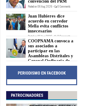
convención del PRM
Posted on 06 Aug 2026 -
0 Comments
Juan Hubieres dice
acuerdo en corredor
Mella evita conflictos
innecesarios
Posted on 06 Aug 2026 -
0 Comments
COOPNAMA convoca a
sus asociados a
participar en las
Asambleas Distritales y
General Ordinaria de
Delegados
Posted on 06 Aug 2026 -
0 Comments
PERIODISMO EN FACEBOOK
PATROCINADORES