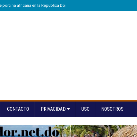
e porcina africana en la República Dominicana
»
Eloy Tejera gana el Premio
CONTACTO
PRIVACIDAD
USO
NOSOTROS