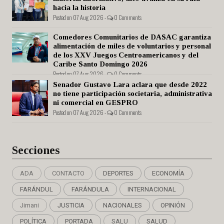
hacia la historia
Posted on 07 Aug 2026 -
0 Comments
Comedores Comunitarios de DASAC garantiza
alimentación de miles de voluntarios y personal
de los XXV Juegos Centroamericanos y del
Caribe Santo Domingo 2026
Posted on 07 Aug 2026 -
0 Comments
Senador Gustavo Lara aclara que desde 2022
no tiene participación societaria, administrativa
ni comercial en GESPRO
Posted on 07 Aug 2026 -
0 Comments
Secciones
ADA
CONTACTO
DEPORTES
ECONOMÍA
FARÁNDUL
FARÁNDULA
INTERNACIONAL
Jimani
JUSTICIA
NACIONALES
OPINIÓN
POLÍTICA
PORTADA
SALU
SALUD