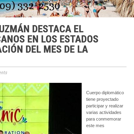
UZMÁN DESTACA EL
CANOS EN LOS ESTADOS
ACIÓN DEL MES DE LA
nts
Cuerpo diplomático
tiene proyectado
participar y realizar
varias actividades
para conmemorar
este mes