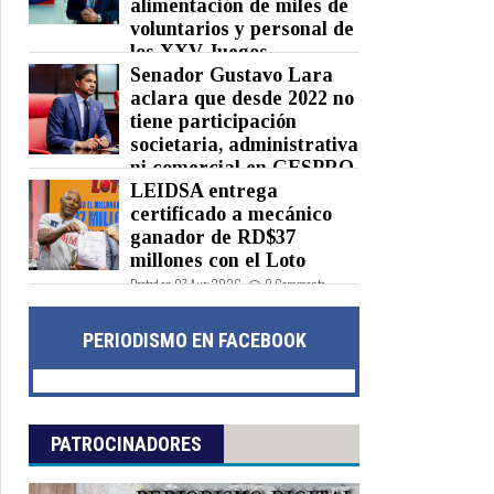
alimentación de miles de
voluntarios y personal de
los XXV Juegos
Centroamericanos y del Caribe
Senador Gustavo Lara
Santo Domingo 2026
aclara que desde 2022 no
tiene participación
Posted on 07 Aug 2026 -
0 Comments
societaria, administrativa
ni comercial en GESPRO
LEIDSA entrega
Posted on 07 Aug 2026 -
0 Comments
certificado a mecánico
ganador de RD$37
millones con el Loto
Posted on 07 Aug 2026 -
0 Comments
PERIODISMO EN FACEBOOK
PATROCINADORES