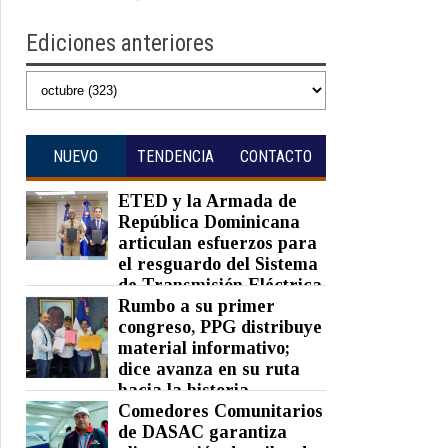
Ediciones anteriores
NUEVO
TENDENCIA
CONTACTO
ETED y la Armada de
República Dominicana
articulan esfuerzos para
el resguardo del Sistema
de Transmisión Eléctrica
Nacional y fortalecimiento de
Rumbo a su primer
capacidades.
congreso, PPG distribuye
material informativo;
Posted on 07 Aug 2026 -
0 Comments
dice avanza en su ruta
hacia la historia
Comedores Comunitarios
Posted on 07 Aug 2026 -
0 Comments
de DASAC garantiza