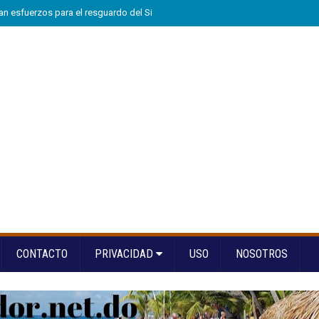
n esfuerzos para el resguardo del Sistema de Transmisión Eléctrica Nacional
CONTACTO
PRIVACIDAD
USO
NOSOTROS