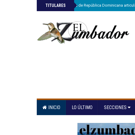
»
TITULARES
ETED y la Armada de República Dominicana articula
INICIO
LO ÚLTIMO
SECCIONES