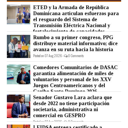
ETED y la Armada de República
Dominicana articulan esfuerzos para
el resguardo del Sistema de
Transmisión Eléctrica Nacional y
fortalecimiento de capacidades.
Rumbo a su primer congreso, PPG
Posted on 07 Aug 2026 -
0 Comments
distribuye material informativo; dice
avanza en su ruta hacia la historia
Posted on 07 Aug 2026 -
0 Comments
Comedores Comunitarios de DASAC
garantiza alimentación de miles de
voluntarios y personal de los XXV
Juegos Centroamericanos y del
Caribe Santo Domingo 2026
Senador Gustavo Lara aclara que
Posted on 07 Aug 2026 -
0 Comments
desde 2022 no tiene participación
societaria, administrativa ni
comercial en GESPRO
Posted on 07 Aug 2026 -
0 Comments
LEIDSA entrega certificado a