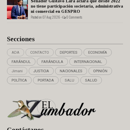
Senador Gustavo Lara aclara que desde 2022
no tiene participación societaria, administrativa
ni comercial en GESPRO
Posted on 07 Aug 2026 -
0 Comments
Secciones
ADA
CONTACTO
DEPORTES
ECONOMÍA
FARÁNDUL
FARÁNDULA
INTERNACIONAL
Jimani
JUSTICIA
NACIONALES
OPINIÓN
POLÍTICA
PORTADA
SALU
SALUD
Cont
áctanos